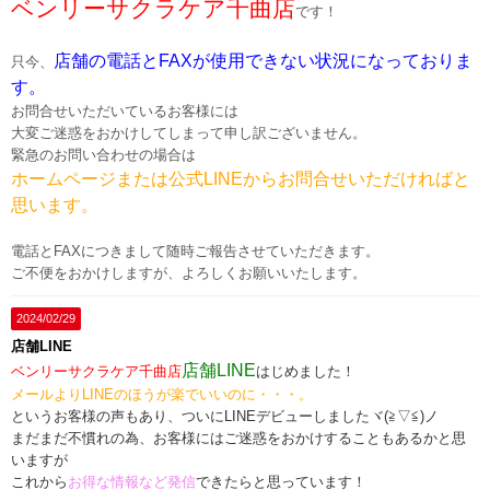
ベンリーサクラケア千曲店
です！
店舗の電話とFAXが使用できない状況になっておりま
只今、
す。
お問合せいただいているお客様には
大変ご迷惑をおかけしてしまって申し訳ございません。
緊急のお問い合わせの場合は
ホームページまたは公式LINEからお問合せいただければと
思います。
電話とFAXにつきまして随時ご報告させていただきます。
ご不便をおかけしますが、よろしくお願いいたします。
2024/02/29
店舗LINE
店舗LINE
ベンリーサクラケア千曲店
はじめました！
メールよりLINEのほうが楽でいいのに・・・。
というお客様の声もあり、ついにLINEデビューしましたヾ(≧▽≦)ノ
まだまだ不慣れの為、お客様にはご迷惑をおかけすることもあるかと思
いますが
これから
お得な情報など発信
できたらと思っています！