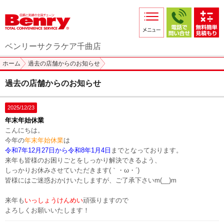
サービス紹介
採用情報
ベンリーサクラケア千曲店
店舗からのお知らせ
ホーム
過去の店舗からのお知らせ
店舗日記
過去の店舗からのお知らせ
スタッフ紹介
2025/12/23
プライバシーポリシー
年末年始休業
こんにちは。
本部スマホサイト
今年の
年末年始休業
は
令和7年12月27日
から
令和8年1月4日
までとなっております。
FC加盟店募集
来年も皆様のお困りごとをしっかり解決できるよう、
しっかりお休みさせていただきます(｀・ω・´)ゞ
皆様にはご迷惑おかけいたしますが、ご了承下さいm(__)m
来年も
いっしょうけんめい
頑張りますので
よろしくお願いいたします！