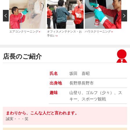
）
エアコンクリーニング
オフィスメンテナンス・お
ハウスクリーニング
引っ
＞
＞
＞
手伝い
＞
店長のご紹介
氏名
坂田 喜昭
出身地
長野県長野市
趣味
山登り、ゴルフ（少々）、ス
キー、スポーツ観戦
まわりから、こんな人だと言われます。
誠実・・・笑