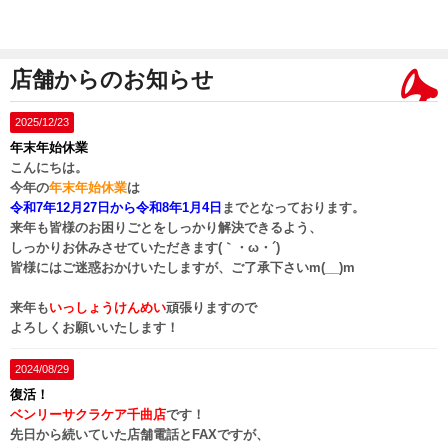
店舗からのお知らせ
2025/12/23
年末年始休業
こんにちは。
今年の
年末年始休業
は
令和7年12月27日
から
令和8年1月4日
までとなっております。
来年も皆様のお困りごとをしっかり解決できるよう、
しっかりお休みさせていただきます(｀・ω・´)ゞ
皆様にはご迷惑おかけいたしますが、ご了承下さいm(__)m
来年も
いっしょうけんめい
頑張りますので
よろしくお願いいたします！
2024/08/29
復活！
ベンリーサクラケア千曲店
です！
先日から続いていた店舗電話とFAXですが、