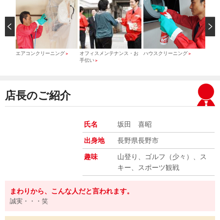
）
エアコンクリーニング
オフィスメンテナンス・お
ハウスクリーニング
引っ
＞
＞
＞
手伝い
＞
店長のご紹介
氏名
坂田 喜昭
出身地
長野県長野市
趣味
山登り、ゴルフ（少々）、ス
キー、スポーツ観戦
まわりから、こんな人だと言われます。
誠実・・・笑