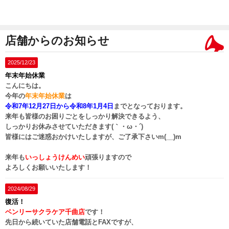
店舗からのお知らせ
2025/12/23
年末年始休業
こんにちは。
今年の
年末年始休業
は
令和7年12月27日
から
令和8年1月4日
までとなっております。
来年も皆様のお困りごとをしっかり解決できるよう、
しっかりお休みさせていただきます(｀・ω・´)ゞ
皆様にはご迷惑おかけいたしますが、ご了承下さいm(__)m
来年も
いっしょうけんめい
頑張りますので
よろしくお願いいたします！
2024/08/29
復活！
ベンリーサクラケア千曲店
です！
先日から続いていた店舗電話とFAXですが、