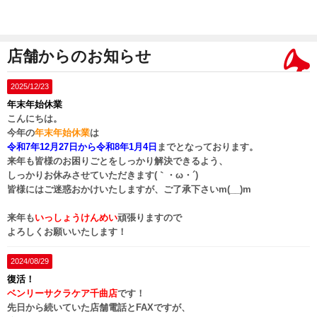
店舗からのお知らせ
2025/12/23
年末年始休業
こんにちは。
今年の
年末年始休業
は
令和7年12月27日
から
令和8年1月4日
までとなっております。
来年も皆様のお困りごとをしっかり解決できるよう、
しっかりお休みさせていただきます(｀・ω・´)ゞ
皆様にはご迷惑おかけいたしますが、ご了承下さいm(__)m
来年も
いっしょうけんめい
頑張りますので
よろしくお願いいたします！
2024/08/29
復活！
ベンリーサクラケア千曲店
です！
先日から続いていた店舗電話とFAXですが、