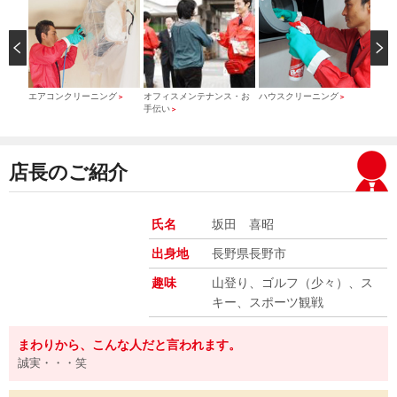
）
エアコンクリーニング
オフィスメンテナンス・お
ハウスクリーニング
引っ
＞
＞
＞
手伝い
＞
店長のご紹介
氏名
坂田 喜昭
出身地
長野県長野市
趣味
山登り、ゴルフ（少々）、ス
キー、スポーツ観戦
まわりから、こんな人だと言われます。
誠実・・・笑