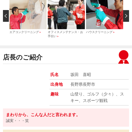
）
エアコンクリーニング
オフィスメンテナンス・お
ハウスクリーニング
引っ
＞
＞
＞
手伝い
＞
店長のご紹介
氏名
坂田 喜昭
出身地
長野県長野市
趣味
山登り、ゴルフ（少々）、ス
キー、スポーツ観戦
まわりから、こんな人だと言われます。
誠実・・・笑