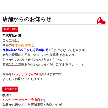
店舗からのお知らせ
2025/12/23
年末年始休業
こんにちは。
今年の
年末年始休業
は
令和7年12月27日
から
令和8年1月4日
までとなっております。
来年も皆様のお困りごとをしっかり解決できるよう、
しっかりお休みさせていただきます(｀・ω・´)ゞ
皆様にはご迷惑おかけいたしますが、ご了承下さいm(__)m
来年も
いっしょうけんめい
頑張りますので
よろしくお願いいたします！
2024/08/29
復活！
ベンリーサクラケア千曲店
です！
先日から続いていた店舗電話とFAXですが、