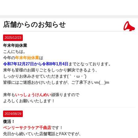
店舗からのお知らせ
2025/12/23
年末年始休業
こんにちは。
今年の
年末年始休業
は
令和7年12月27日
から
令和8年1月4日
までとなっております。
来年も皆様のお困りごとをしっかり解決できるよう、
しっかりお休みさせていただきます(｀・ω・´)ゞ
皆様にはご迷惑おかけいたしますが、ご了承下さいm(__)m
来年も
いっしょうけんめい
頑張りますので
よろしくお願いいたします！
2024/08/29
復活！
ベンリーサクラケア千曲店
です！
先日から続いていた店舗電話とFAXですが、