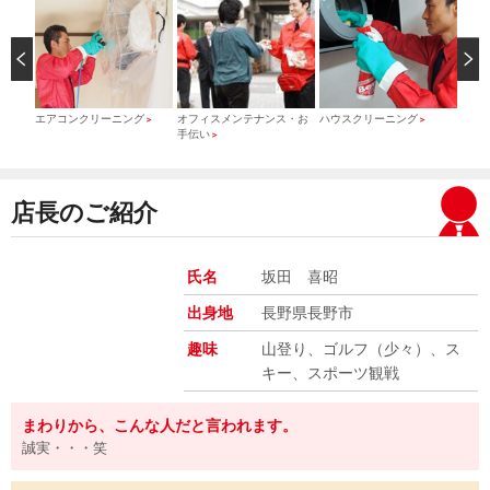
）
エアコンクリーニング
オフィスメンテナンス・お
ハウスクリーニング
引っ
＞
＞
＞
手伝い
＞
店長のご紹介
氏名
坂田 喜昭
出身地
長野県長野市
趣味
山登り、ゴルフ（少々）、ス
キー、スポーツ観戦
まわりから、こんな人だと言われます。
誠実・・・笑